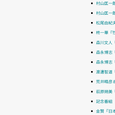
村山匡一郎『
村山匡一
松尾由紀
柊一華『
森川文人
森永博志『N
森永博志
渡邊智道
荒井晴彦
萩原朔美
記念番組
金賢『日