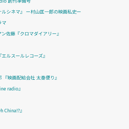
radio 創刊準備号
ナルシネマ』 ー村山匡一郎の映画私史ー
ラマ
アン佐藤『クロマダイアリー』
『エルスールレコーズ』
 『映画配給会社 太秦便り』
e radio』
 China!?』