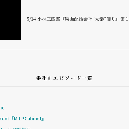
5/14 小林三四郎『映画配給会社”太秦”便り』第
番組別エピソード一覧
tic
ncent『M.I.P.Cabinet』