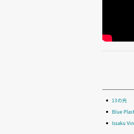
13の光
Blue Plas
Issaku Vi