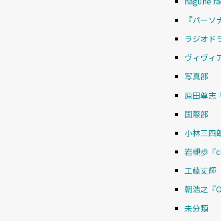
nagune 
『パーソ
ラジオド
ヴィヴィ
写真部
原田尊志
国際部
小林三四郎
岩槻歩『cin
工藤丈輝
朝浩之『Oh
未分類