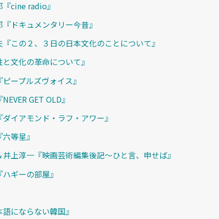
cine radio』
郎『ドキュメンタリー今昔』
夫『この２、３日の日本文化のことについて』
性と文化の革命について』
『ピープルズヴォイス』
EVER GET OLD』
『ダイアモンド・ラフ・アワー』
『六等星』
＆井上淳一『映画芸術編集後記〜ひと言、申せば』
『ハギーの部屋』
本語にならない韓国』