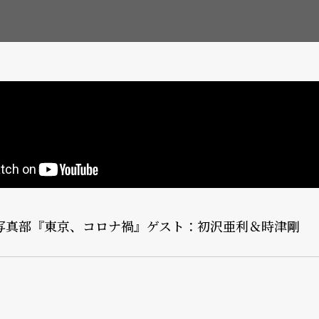
部 写真部『東京、コロナ禍』ゲスト：初沢亜利＆時津剛