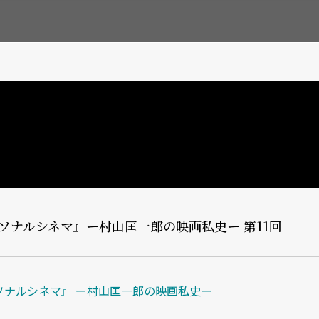
『パーソナルシネマ』ー村山匡一郎の映画私史ー 第11回
ソナルシネマ』 ー村山匡一郎の映画私史ー